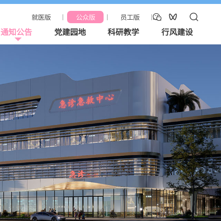



就医版
公众版
员工版
通知公告
党建园地
科研教学
行风建设