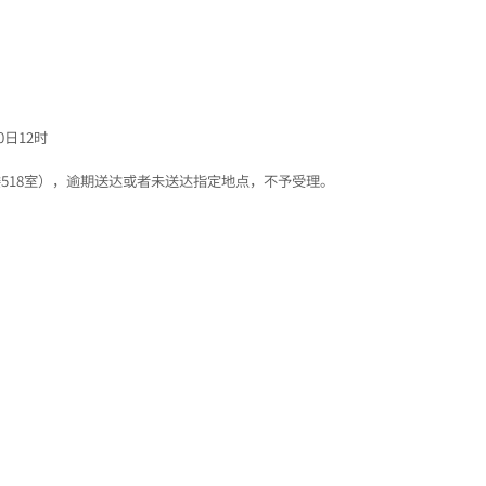
0日12时
518室），逾期送达或者未送达指定地点，不予受理。
506