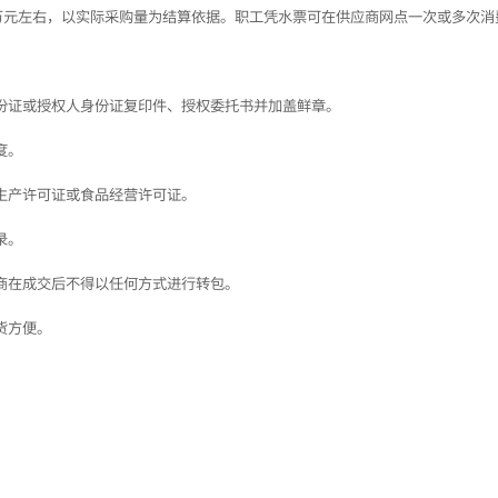
30万元左右，以实际采购量为结算依据。职工凭水票可在供应商网点一次或多次消
份证或授权人身份证复印件、授权委托书并加盖鲜章。
度。
生产许可证或食品经营许可证。
录。
商在成交后不得以任何方式进行转包。
货方便。
；