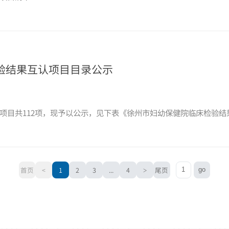
验结果互认项目目录公示
项目共112项，现予以公示，见下表《徐州市妇幼保健院临床检验结
首页
<
1
2
3
...
4
>
尾页