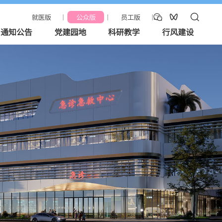



就医版
公众版
员工版
通知公告
党建园地
科研教学
行风建设