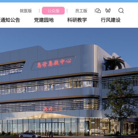



就医版
公众版
员工版
通知公告
党建园地
科研教学
行风建设