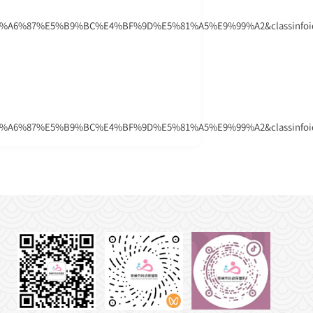
A6%87%E5%B9%BC%E4%BF%9D%E5%81%A5%E9%99%A2&classinfoid=
A6%87%E5%B9%BC%E4%BF%9D%E5%81%A5%E9%99%A2&classinfoid=