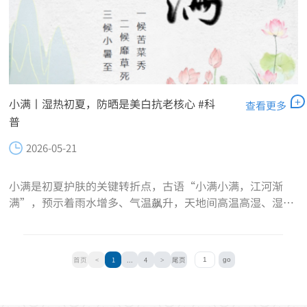
+
小满丨湿热初夏，防晒是美白抗老核心 #科
查看更多
普
2026-05-21
小满是初夏护肤的关键转折点，古语“小满小满，江河渐
满”，预示着雨水增多、气温飙升，天地间高温高湿、湿热
弥漫。很多人只关注夏季控油祛湿，却忽略了小满最伤肤的
隐形杀手——骤然变强的紫外线。初夏多数肌肤暗沉...
首页
<
1
...
4
>
尾页