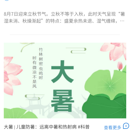
8月7日迎来立秋节气。立秋不等于入秋，此时天气呈现“暑
湿未消、秋燥渐起”的特点：盛夏余热未退、湿气缠绵，初
秋燥气又悄然来袭。女性体质偏娇弱、更易耗伤津液，换季
容易出现口干咽燥、干咳少痰、皮肤干涩、心烦...
+
大暑 | 儿童防暑：远离中暑和热射病 #科普
查看更多