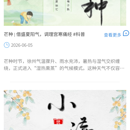
+
芒种 | 借盛夏阳气，调理宫寒痛经 #科普
查看更多
2026-06-05
芒种时节，徐州气温骤升、雨水充沛，暑热与湿气交织缠
绕，正式进入“湿热熏蒸”的气候模式。这种天气不仅容易
让人浑身黏腻、四肢沉重、困倦嗜睡、精神不振，对女性体
质也有着明显影响。