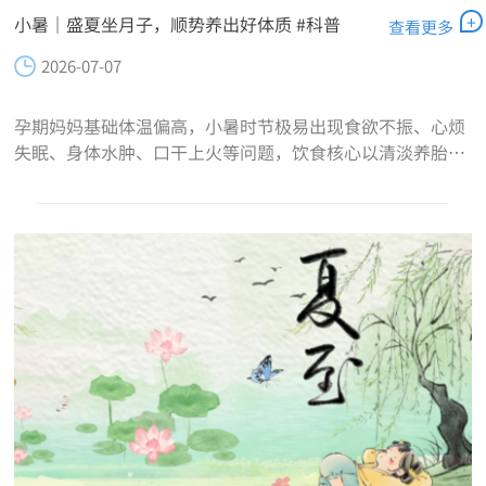
+
小暑｜盛夏坐月子，顺势养出好体质 #科普
查看更多
2026-07-07
孕期妈妈基础体温偏高，小暑时节极易出现食欲不振、心烦
失眠、身体水肿、口干上火等问题，饮食核心以清淡养胎、
健脾消肿为主。日常建议少食多餐、每餐七分饱，减轻肠胃
消化负担，规避空腹不适与血糖波动。